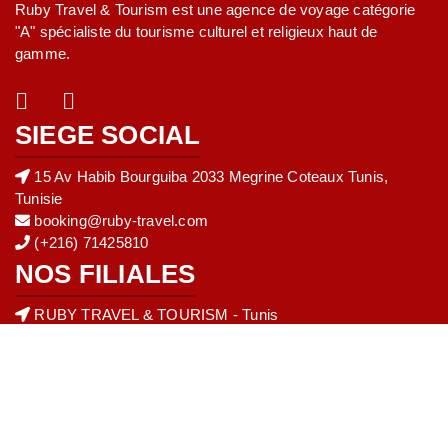
Ruby Travel & Tourism est une agence de voyage catégorie
"A" spécialiste du tourisme culturel et religieux haut de
gamme.
SIEGE SOCIAL
15 Av Habib Bourguiba 2033 Megrine Coteaux Tunis,
Tunisie
booking@ruby-travel.com
(+216) 71425810
NOS FILIALES
RUBY TRAVEL & TOURISM - Tunis
+216 31 40 20 13
Accueil
Hôtels
Vol
Bateau
Circuits
Contacts
-
©2026 rubytravel
Powered by 3T
© Copyright 2020
Ruby Travel
| Tous droits réservés