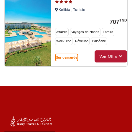
Kelibia , Tunisie
TND
707
Affaires
Voyages de Noces
Famille
Week-end
Réveillon
Balnéaire
Voir Offre
Sur demande