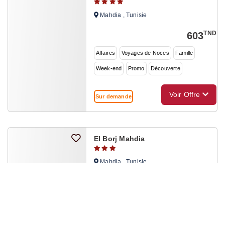
Mahdia , Tunisie
TND
603
Affaires
Voyages de Noces
Famille
Week-end
Promo
Découverte
Voir Offre
Sur demande
El Borj Mahdia
Mahdia , Tunisie
TND
702
Famille
Week-end
Tourisme