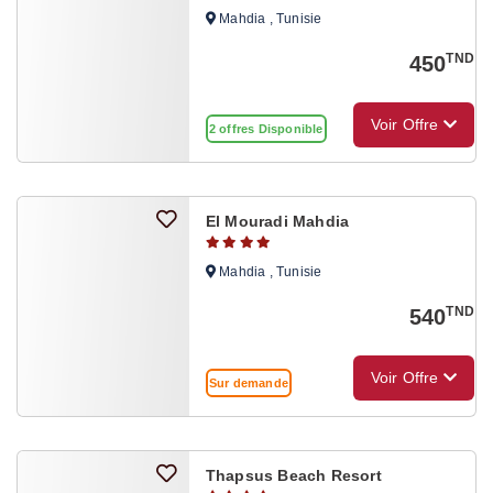
Mahdia , Tunisie
TND
450
Voir Offre
2 offres Disponible
El Mouradi Mahdia
Mahdia , Tunisie
TND
540
Voir Offre
Sur demande
Thapsus Beach Resort